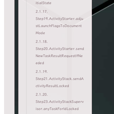
itialState
2.1.17.
Step19.ActivityStarter.adju
stLaunchFlagsToDocument
Mode
2.1.18.
Step20.ActivityStarter.send
NewTaskResultRequestIfNe
eded
2.1.19.
Step21.ActivityStack.sendA
ctivityResultLocked
2.1.20.
Step23.ActivityStackSuperv
isor.anyTaskForIdLocked