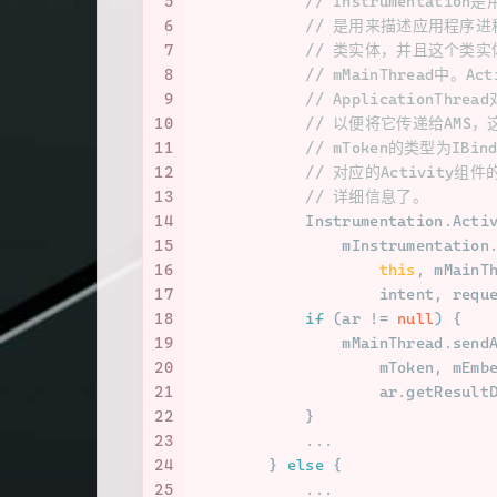
5
// Instrumentati
6
// 是用来描述应用程序进
7
// 类实体，并且这个类实体
8
// mMainThread中。A
9
// ApplicationThr
10
// 以便将它传递给AMS，这样
11
// mToken的类型为IBi
12
// 对应的Activity
13
// 详细信息了。
14
            Instrumentation.
Acti
15
                mInstrumentation
16
this
, mMainT
17
                    intent, requ
18
if
 (ar != 
null
) {
19
                mMainThread.send
20
                    mToken, mEmb
21
                    ar.getResult
22
            }
23
            ...
24
        } 
else
 {
25
            ...