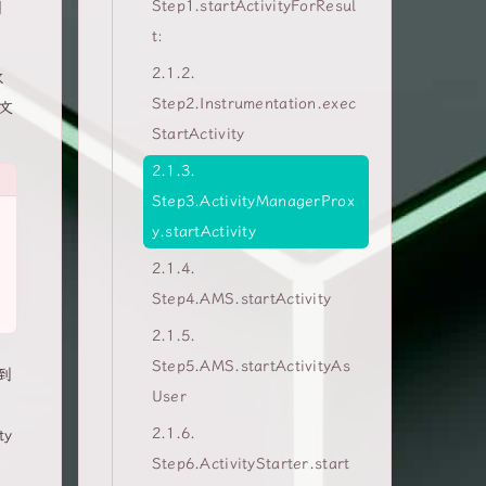
Step1.startActivityForResul
创
t:
2.1.2.
放
Step2.Instrumentation.exec
t文
StartActivity
2.1.3.
Step3.ActivityManagerProx
y.startActivity
2.1.4.
Step4.AMS.startActivity
2.1.5.
Step5.AMS.startActivityAs
到
User
2.1.6.
y
Step6.ActivityStarter.start