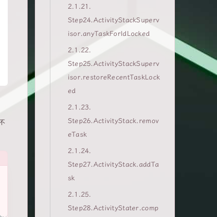
2.1.21.
Step24.ActivityStackSuperv
isor.anyTaskForIdLocked
2.1.22.
Step25.ActivityStackSuperv
isor.restoreRecentTaskLock
ed
2.1.23.
Step26.ActivityStack.remov
不
eTask
2.1.24.
Step27.ActivityStack.addTa
sk
2.1.25.
Step28.ActivityStater.comp