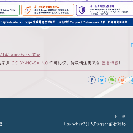
5/14/Launcher3-004/
均采用
CC BY-NC-SA 4.0
许可协议。转载请注明来自
墨香博客
！
下一篇
从海量 Log 到可审计结论：llm-anr 的设计思想、开发流程与最终结果
Launcher3引入Dagger前后对比