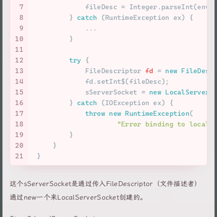
7
             fileDesc = Integer.parseInt(env)
8
         } 
catch
 (RuntimeException ex) {
9
             ...
10
         }
11
12
try
 {
13
FileDescriptor
fd
=
new
FileDesc
14
             fd.setInt$(fileDesc);
15
             sServerSocket = 
new
LocalServerS
16
         } 
catch
 (IOException ex) {
17
throw
new
RuntimeException
(
18
"Error binding to local 
19
         }
20
     }
21
 }
这个sServerSocket是通过传入FileDescriptor（文件描述者）
通过new一个来LocalServerSocket创建的。