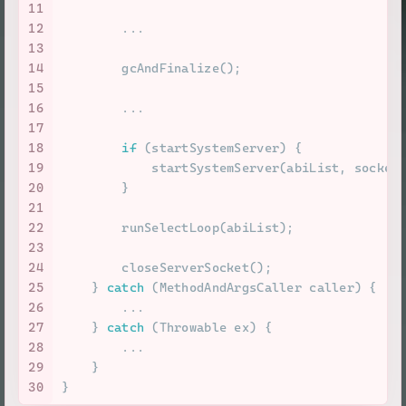
11
12
        ...
13
14
        gcAndFinalize();
15
16
        ...
17
18
if
 (startSystemServer) {
19
            startSystemServer(abiList, socket
20
        }
21
22
        runSelectLoop(abiList);
23
24
        closeServerSocket();
25
    } 
catch
 (MethodAndArgsCaller caller) {
26
        ...
27
    } 
catch
 (Throwable ex) {
28
        ...
29
    }
30
}