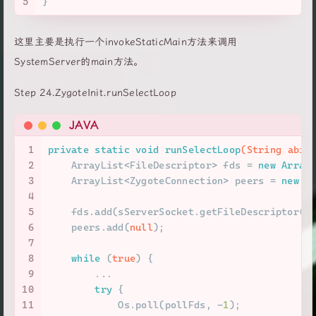
5
}
这里主要是执行一个invokeStaticMain方法来调用
SystemServer的main方法。
Step 24.ZygoteInit.runSelectLoop
JAVA
1
private
static
void
runSelectLoop
(String abiL
2
    ArrayList<FileDescriptor> fds = 
new
Array
3
    ArrayList<ZygoteConnection> peers = 
new
A
4
5
    fds.add(sServerSocket.getFileDescriptor()
6
    peers.add(
null
);
7
8
while
 (
true
) {
9
        ...
10
try
 {
11
            Os.poll(pollFds, -
1
);