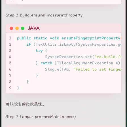
Step 3.Build.ensureFingerprintProperty
JAVA
1
public
static
void
ensureFingerprintProperty
()
2
if
 (TextUtils.isEmpty(SystemProperties.get
3
try
 {
4
            SystemProperties.set(
"ro.build.fin
5
        } 
catch
 (IllegalArgumentException e) {
6
            Slog.e(TAG, 
"Failed to set fingerp
7
        }
8
    }
9
}
确认设备的指纹属性。
Step 7.Looper.prepareMainLooper()