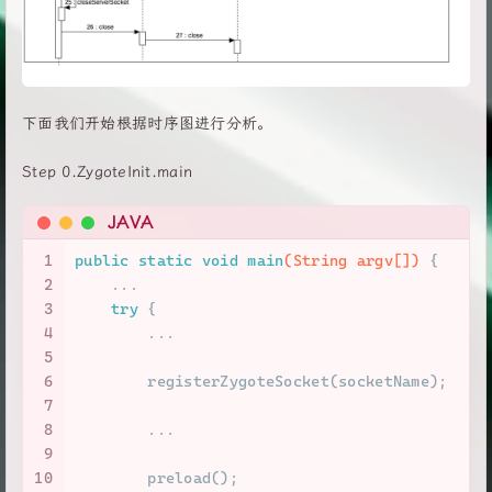
下面我们开始根据时序图进行分析。
Step 0.ZygoteInit.main
JAVA
1
public
static
void
main
(String argv[])
 {
2
    ...
3
try
 {
4
        ...
5
6
        registerZygoteSocket(socketName);
7
8
        ...
9
10
        preload();