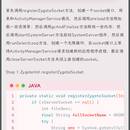
首先调用registerZygoteSocket方法，创建一个socket接口，用
来和ActivityManagerService通讯，然后调用preload方法预加
载一些资源等；然后调用gcAndFinalize方法释放一些内存；然
后调用startSystemServer方法启动SystemServer组件，然后调
用runSelectLoop方法，创建一个无限循环，在socket接口上等
待ActivityManagerService请求创建新的应用程序进程；最后调
用closeServerSocket方法关闭上面创建的socket。
Step 1.ZygoteInit.registerZygoteSocket
JAVA
1
private
static
void
registerZygoteSocket
(Stri
2
if
 (sServerSocket == 
null
) {
3
int
 fileDesc;
4
final
String
fullSocketName
=
 ANDROI
5
try
 {
6
String
env
=
 System.getenv(fullS