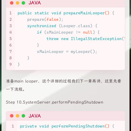
JAVA
1
public
static
void
prepareMainLooper
()
 {
2
    prepare(
false
);
3
synchronized
 (Looper.class) {
4
if
 (sMainLooper != 
null
) {
5
throw
new
IllegalStateException
(
"T
6
        }
7
        sMainLooper = myLooper();
8
    }
9
}
准备main looper，这个详细的过程我们下一章再讲，这里先看
一下流程。
Step 10.SystemServer.performPendingShutdown
JAVA
1
private
void
performPendingShutdown
()
 {