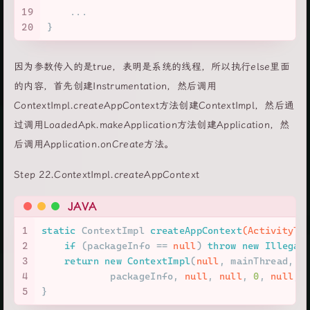
19
    ...
20
}
因为参数传入的是true，表明是系统的线程，所以执行else里面
的内容，首先创建Instrumentation，然后调用
ContextImpl.createAppContext方法创建ContextImpl，然后通
过调用LoadedApk.makeApplication方法创建Application，然
后调用Application.onCreate方法。
Step 22.ContextImpl.createAppContext
JAVA
1
static
 ContextImpl 
createAppContext
(ActivityTh
2
if
 (packageInfo == 
null
) 
throw
new
Illegal
3
return
new
ContextImpl
(
null
, mainThread,
4
            packageInfo, 
null
, 
null
, 
0
, 
null
, 
5
}