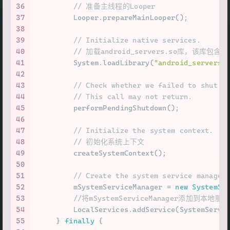
36
// 准备主线程的Looper
37
         Looper.prepareMainLooper();
38
39
// Initialize native services.
40
// 加载android_servers.so库，该库包含的源
41
         System.loadLibrary(
"android_servers"
42
43
// Check whether we failed to shut d
44
// This call may not return.
45
         performPendingShutdown();
46
47
// Initialize the system context.
48
// 初始化系统上下文
49
         createSystemContext();
50
51
// Create the system service manager
52
         mSystemServiceManager = 
new
SystemSe
53
//将mSystemServiceManager添加到本地服务的
54
         LocalServices.addService(SystemServi
55
     } 
finally
 {