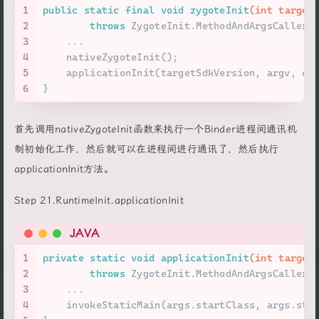
1
public
static
final
void
zygoteInit
(
int
 target
2
throws
 ZygoteInit.MethodAndArgsCaller 
3
    ...
4
    nativeZygoteInit();
5
    applicationInit(targetSdkVersion, argv, cl
6
}
首先调用nativeZygoteInit函数来执行一个Binder进程间通讯机
制初始化工作，然后就可以在进程间进行通讯了，然后执行
applicationInit方法。
Step 21.RuntimeInit.applicationInit
JAVA
1
private
static
void
applicationInit
(
int
 target
2
throws
 ZygoteInit.MethodAndArgsCaller 
3
    ...
4
    invokeStaticMain(args.startClass, args.sta