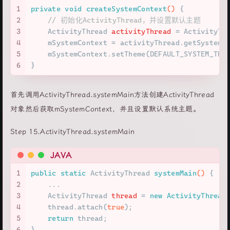
1
private
void
createSystemContext
()
 {
2
// 初始化ActivityThread，并设置默认主题
3
ActivityThread
activityThread
=
 ActivityTh
4
    mSystemContext = activityThread.getSystemC
5
    mSystemContext.setTheme(DEFAULT_SYSTEM_THE
6
}
首先调用ActivityThread.systemMain方法创建ActivityThread
对象然后获取mSystemContext，并且设置默认系统主题。
Step 15.ActivityThread.systemMain
JAVA
1
public
static
 ActivityThread 
systemMain
()
 {
2
    ...
3
ActivityThread
thread
=
new
ActivityThread
4
    thread.attach(
true
);
5
return
 thread;
6
}