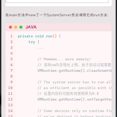
在main方法中new了一个SystemServer然后调用它的run方法：
JAVA
1
private
void
run
()
 {
2
try
 {
3
         ...
4
5
// Mmmmmm... more memory!
6
// 清除vm内存增长上限，由于启动过程需要
7
         VMRuntime.getRuntime().clearGrowthLi
8
9
// The system server has to run all 
10
// as efficient as possible with its
11
// 设置内存的可能有效使用率为0.8
12
         VMRuntime.getRuntime().setTargetHeap
13
14
// Some devices rely on runtime fing
15
// we've defined it before booting f