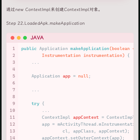
通过new ContextImpl来创建ContextImpl对象。
Step 22.LoadedApk.makeApplication
JAVA
1
public
 Application 
makeApplication
(
boolean
 fo
2
        Instrumentation instrumentation)
 {
3
    ...
4
5
Application
app
=
null
;
6
7
    ...
8
9
try
 {
10
        ...
11
ContextImpl
appContext
=
 ContextImpl.
12
        app = mActivityThread.mInstrumentatio
13
                cl, appClass, appContext);
14
        appContext.setOuterContext(app);