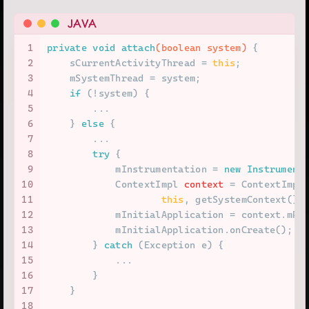
JAVA
1
private
void
attach
(
boolean
 system)
 {
2
    sCurrentActivityThread = 
this
;
3
    mSystemThread = system;
4
if
 (!system) {
5
        ...
6
    } 
else
 {
7
        ...
8
try
 {
9
            mInstrumentation = 
new
Instrument
10
ContextImpl
context
=
 ContextImpl
11
this
, getSystemContext().
12
            mInitialApplication = context.mPa
13
            mInitialApplication.onCreate();
14
        } 
catch
 (Exception e) {
15
            ...
16
        }
17
    }
18