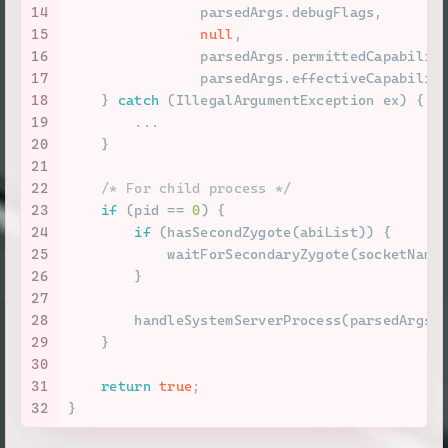
14
                parsedArgs.debugFlags,
15
null
,
16
                parsedArgs.permittedCapabilit
17
                parsedArgs.effectiveCapabilit
18
    } 
catch
 (IllegalArgumentException ex) {
19
        ...
20
    }
21
22
/* For child process */
23
if
 (pid == 
0
) {
24
if
 (hasSecondZygote(abiList)) {
25
            waitForSecondaryZygote(socketName
26
        }
27
28
        handleSystemServerProcess(parsedArgs)
29
    }
30
31
return
true
;
32
}