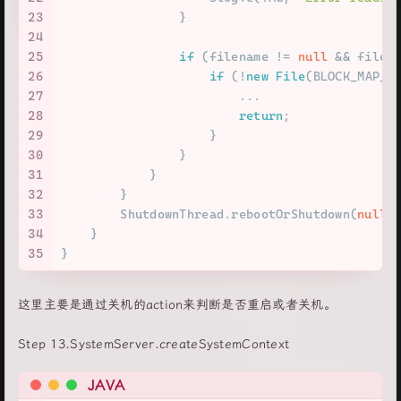
23
                }
24
25
if
 (filename != 
null
 && filen
26
if
 (!
new
File
(BLOCK_MAP_F
27
                        ...
28
return
;
29
                    }
30
                }
31
            }
32
        }
33
        ShutdownThread.rebootOrShutdown(
null
,
34
    }
35
}
这里主要是通过关机的action来判断是否重启或者关机。
Step 13.SystemServer.createSystemContext
JAVA