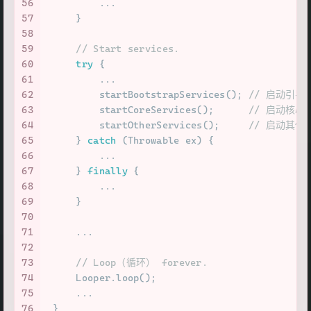
56
         ...
57
     }
58
59
// Start services.
60
try
 {
61
         ...
62
         startBootstrapServices(); 
// 启动引导
63
         startCoreServices();      
// 启动核心
64
         startOtherServices();     
// 启动其他
65
     } 
catch
 (Throwable ex) {
66
         ...
67
     } 
finally
 {
68
         ...
69
     }
70
71
     ...
72
73
// Loop（循环） forever.
74
     Looper.loop();
75
     ...
76
 }