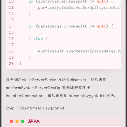
10
if
 (systemServerClasspath != 
null
) {
11
        performSystemServerDexOpt(systemServe
12
    }
13
14
if
 (parsedArgs.invokeWith != 
null
) {
15
        ...
16
    } 
else
 {
17
        ...
18
        RuntimeInit.zygoteInit(parsedArgs.tar
19
    }
20
}
首先调用closeServerSocket方法关闭socket，然后调用
performSystemServerDexOpt来创建安装连接
InstallerConnection，最后调用RuntimeInit.zygoteInit方法。
Step 19.RuntimeInit.zygoteInit
JAVA