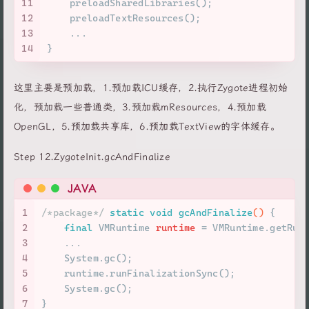
11
    preloadSharedLibraries();
12
    preloadTextResources();
13
    ...
14
}
这里主要是预加载，1.预加载ICU缓存，2.执行Zygote进程初始
化，预加载一些普通类，3.预加载mResources，4.预加载
OpenGL，5.预加载共享库，6.预加载TextView的字体缓存。
Step 12.ZygoteInit.gcAndFinalize
JAVA
1
/*package*/
static
void
gcAndFinalize
()
 {
2
final
VMRuntime
runtime
=
 VMRuntime.getRun
3
    ...
4
    System.gc();
5
    runtime.runFinalizationSync();
6
    System.gc();
7
}