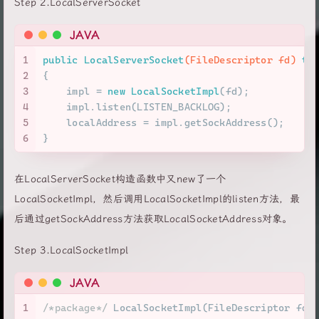
Step 2.LocalServerSocket
JAVA
1
public
LocalServerSocket
(FileDescriptor fd)
th
2
{
3
    impl = 
new
LocalSocketImpl
(fd);
4
    impl.listen(LISTEN_BACKLOG);
5
    localAddress = impl.getSockAddress();
6
}
在LocalServerSocket构造函数中又new了一个
LocalSocketImpl，然后调用LocalSocketImpl的listen方法，最
后通过getSockAddress方法获取LocalSocketAddress对象。
Step 3.LocalSocketImpl
JAVA
1
/*package*/
 LocalSocketImpl(FileDescriptor fd)