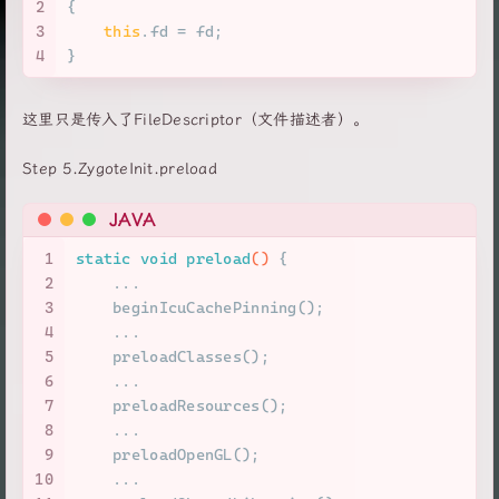
2
{
3
this
.fd = fd;
4
}
这里只是传入了FileDescriptor（文件描述者）。
Step 5.ZygoteInit.preload
JAVA
1
static
void
preload
()
 {
2
    ...
3
    beginIcuCachePinning();
4
    ...
5
    preloadClasses();
6
    ...
7
    preloadResources();
8
    ...
9
    preloadOpenGL();
10
    ...