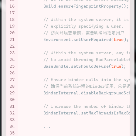
16
         Build.ensureFingerprintProperty();
17
18
// Within the system server, it is a
19
// explicitly specifying a user.
20
// 访问环境变量前，需要明确地指定用户
21
         Environment.setUserRequired(
true
);
22
23
// Within the system server, any inc
24
// to avoid throwing BadParcelableEx
25
         BaseBundle.setShouldDefuse(
true
);
26
27
// Ensure binder calls into the syst
28
// 确保当前系统进程的binder调用，总是运行在前台
29
         BinderInternal.disableBackgroundSche
30
31
// Increase the number of binder thr
32
         BinderInternal.setMaxThreads(sMaxBin
33
34
         ...
35