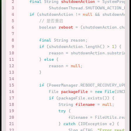
2
final
String
shutdownAction
=
 SystemPrope
3
            ShutdownThread.SHUTDOWN_ACTION_PR
4
if
 (shutdownAction != 
null
 && shutdownAct
5
// 是否重启
6
boolean
reboot
=
 (shutdownAction.char
7
8
final
 String reason;
9
if
 (shutdownAction.length() > 
1
) {
10
            reason = shutdownAction.substring
11
        } 
else
 {
12
            reason = 
null
;
13
        }
14
15
if
 (PowerManager.REBOOT_RECOVERY_UPDA
16
File
packageFile
=
new
File
(UNCRY
17
if
 (packageFile.exists()) {
18
String
filename
=
null
;
19
try
 {
20
                    filename = FileUtils.read
21
                } 
catch
 (IOException e) {
22
                    Slog.e(TAG, 
"Error readin