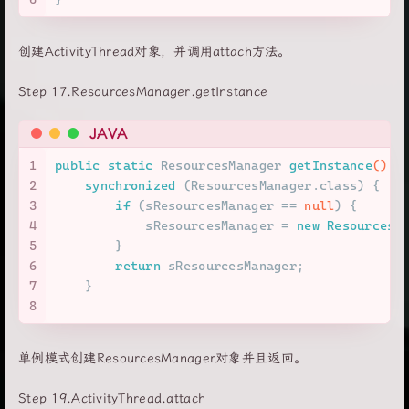
创建ActivityThread对象，并调用attach方法。
Step 17.ResourcesManager.getInstance
JAVA
1
public
static
 ResourcesManager 
getInstance
()
 {
2
synchronized
 (ResourcesManager.class) {
3
if
 (sResourcesManager == 
null
) {
4
            sResourcesManager = 
new
ResourcesM
5
        }
6
return
 sResourcesManager;
7
    }
8
单例模式创建ResourcesManager对象并且返回。
Step 19.ActivityThread.attach