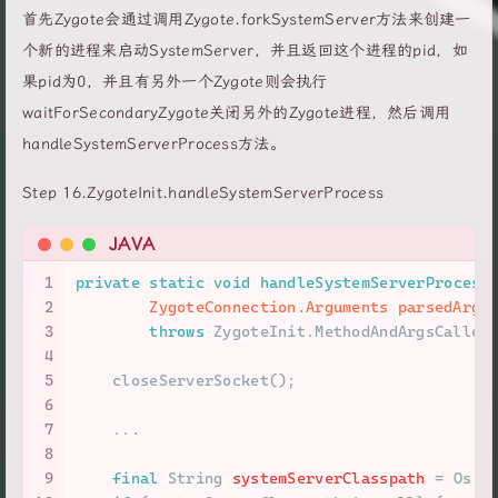
首先Zygote会通过调用Zygote.forkSystemServer方法来创建一
个新的进程来启动SystemServer，并且返回这个进程的pid，如
果pid为0，并且有另外一个Zygote则会执行
waitForSecondaryZygote关闭另外的Zygote进程，然后调用
handleSystemServerProcess方法。
Step 16.ZygoteInit.handleSystemServerProcess
JAVA
1
private
static
void
handleSystemServerProcess
2
        ZygoteConnection.Arguments parsedArgs
3
throws
 ZygoteInit.MethodAndArgsCaller
4
5
    closeServerSocket();
6
7
    ...
8
9
final
String
systemServerClasspath
=
 Os.g