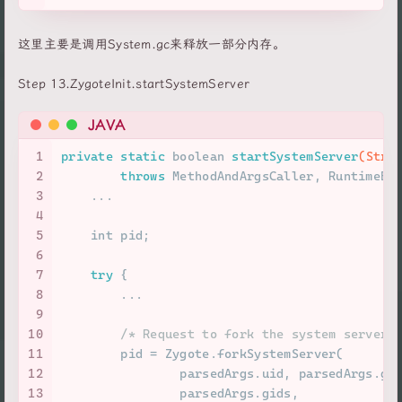
这里主要是调用System.gc来释放一部分内存。
Step 13.ZygoteInit.startSystemServer
JAVA
1
private
static
boolean
startSystemServer
(Stri
2
throws
 MethodAndArgsCaller, RuntimeEx
3
    ...
4
5
int
 pid;
6
7
try
 {
8
        ...
9
10
/* Request to fork the system server 
11
        pid = Zygote.forkSystemServer(
12
                parsedArgs.uid, parsedArgs.gi
13
                parsedArgs.gids,