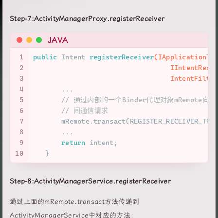
Step-7:ActivityManagerProxy.registerReceiver
JAVA
1
public
 Intent 
registerReceiver
(IApplicationTh
2
                                  IIntentRece
3
                                  IntentFilte
4
       ...
5
// 通过内部的一个Binder代理对象mRemote向AMS
6
// 间通信请求
7
       mRemote.transact(REGISTER_RECEIVER_TRA
8
       ...
9
return
 intent;
10
   }
Step-8:ActivityManagerService.registerReceiver
通过上面的mRemote.transact方法传递到
ActivityManagerService中对应的方法：