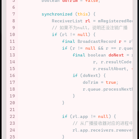
5
boolean
doTrim
=
false
;
6
7
synchronized
 (
this
) {
8
ReceiverList
rl
=
 mRegisteredRece
9
// 如果不为null，说明还没注销广播
10
if
 (rl != 
null
) {
11
final
BroadcastRecord
r
=
 rl.
12
if
 (r != 
null
 && r == r.queue
13
final
boolean
doNext
=
 r.
14
                            r, r.resultCode, 
15
                            r.resultAbort, 
fa
16
if
 (doNext) {
17
                        doTrim = 
true
;
18
                        r.queue.processNextBr
19
                    }
20
                }
21
22
if
 (rl.app != 
null
) {
23
// 从广播接收器对应的进程中移
24
                    rl.app.receivers.remove(r
25
                }