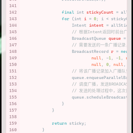
141
142
final
int
stickyCount
=
 allS
143
for
 (
int
i
=
0
; i < stickyCo
144
Intent
intent
=
 allStick
145
// 根据Intent返回时前台
146
BroadcastQueue
queue
=
 b
147
// 需要发送的一条广播记录，r
148
BroadcastRecord
r
=
new
149
null
, -
1
, -
1
, 
nu
150
null
, 
0
, 
null
, 
n
151
// 将该广播记录加入广播队列
152
                    queue.enqueueParallelBro
153
// 调度广播，发送BROADCA
154
// 发送的处理过程中，这次推
155
                    queue.scheduleBroadcasts
156
                }
157
            }
158
159
return
 sticky;
160
        }