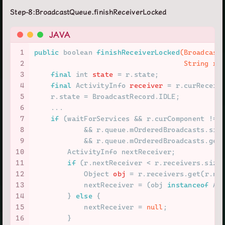
Step-8:BroadcastQueue.finishReceiverLocked
JAVA
1
public
boolean
finishReceiverLocked
(Broadcast
2
                                    String re
3
final
int
state
=
 r.state;
4
final
ActivityInfo
receiver
=
 r.curReceiv
5
    r.state = BroadcastRecord.IDLE;
6
    ...
7
if
 (waitForServices && r.curComponent != 
8
            && r.queue.mOrderedBroadcasts.siz
9
            && r.queue.mOrderedBroadcasts.get
10
        ActivityInfo nextReceiver;
11
if
 (r.nextReceiver < r.receivers.size
12
Object
obj
=
 r.receivers.get(r.ne
13
            nextReceiver = (obj 
instanceof
 Ac
14
        } 
else
 {
15
            nextReceiver = 
null
;
16
        }