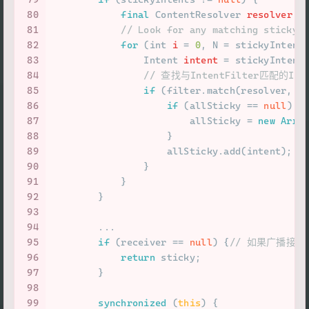
80
final
ContentResolver
resolver
=
81
// Look for any matching sticky 
82
for
 (
int
i
=
0
, N = stickyIntent
83
Intent
intent
=
 stickyIntent
84
// 查找与IntentFilter匹配的Int
85
if
 (filter.match(resolver, i
86
if
 (allSticky == 
null
) {
87
                        allSticky = 
new
Arra
88
                    }
89
                    allSticky.add(intent);
90
                }
91
            }
92
        }
93
94
        ...
95
if
 (receiver == 
null
) {
// 如果广播接收
96
return
 sticky;
97
        }
98
99
synchronized
 (
this
) {