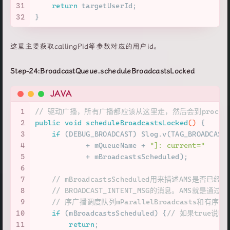
31
return
 targetUserId;
32
}
这里主要获取callingPid等参数对应的用户id。
Step-24:BroadcastQueue.scheduleBroadcastsLocked
JAVA
1
// 驱动广播，所有广播都应该从这里走，然后会到processNex
2
public
void
scheduleBroadcastsLocked
()
 {
3
if
 (DEBUG_BROADCAST) Slog.v(TAG_BROADCAST
4
            + mQueueName + 
"]: current="
5
            + mBroadcastsScheduled);
6
7
// mBroadcastsScheduled用来描述AMS
8
// BROADCAST_INTENT_MSG的消息。AMS就是通过
9
// 序广播调度队列mParallelBroadcasts和有序
10
if
 (mBroadcastsScheduled) {
// 如果true说明
11
return
;