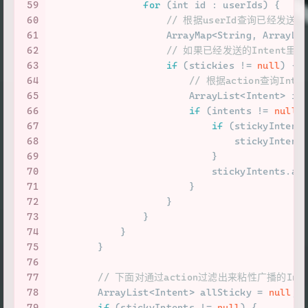
59
for
 (
int
 id : userIds) {
60
// 根据userId查询已经发送过
61
                    ArrayMap<String, ArrayLi
62
// 如果已经发送的Intent里包
63
if
 (stickies != 
null
) {
64
// 根据action查询Inte
65
                        ArrayList<Intent> in
66
if
 (intents != 
null
)
67
if
 (stickyIntent
68
                                stickyIntent
69
                            }
70
                            stickyIntents.ad
71
                        }
72
                    }
73
                }
74
            }
75
        }
76
77
// 下面对通过action过滤出来粘性广播的Intent列
78
        ArrayList<Intent> allSticky = 
null
;
79
if
 (stickyIntents != 
null
) {