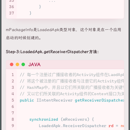
35
            ...
36
        }
37
    }
mPackageInfo是LoadedApk类型对象，这个对象是在一个应用
启动的时候创建的。
Step-3:LoadedApk.getReceiverDispatcher方法：
JAVA
1
// 每一个注册过广播接收者的Activity组件在LaodApk类
2
// 将这个被注册的广播接收者与注册它的Activity组件关联
3
// HashMap中，并且以它们所关联的广播接收者为关键字。最后用
4
// 又以它们所关联的Activity组件的Context接口为关键
5
public
 IIntentReceiver 
getReceiverDispatcher
(
6
                                             
7
                                             
8
synchronized
 (mReceivers) {
9
        LoadedApk.
ReceiverDispatcher
rd
=
nul