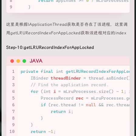
8
return
 appIndex >= 
0
 ? mLruProcesses.g
9
    }
这里是根据IApplicationThread获取是否存在了该进程，这里调
用getLRURecordIndexForAppLocked获取该进程对应的index
Step-10:getLRURecordIndexForAppLocked
JAVA
1
private
final
int
getLRURecordIndexForAppLock
2
IBinder
threadBinder
=
 thread.asBinder();
3
// Find the application record.
4
for
 (
int
i
=
 mLruProcesses.size() - 
1
; i 
5
ProcessRecord
rec
=
 mLruProcesses.get
6
if
 (rec.thread != 
null
 && rec.thread.
7
return
 i;
8
        }
9
    }
10
return
 -
1
;