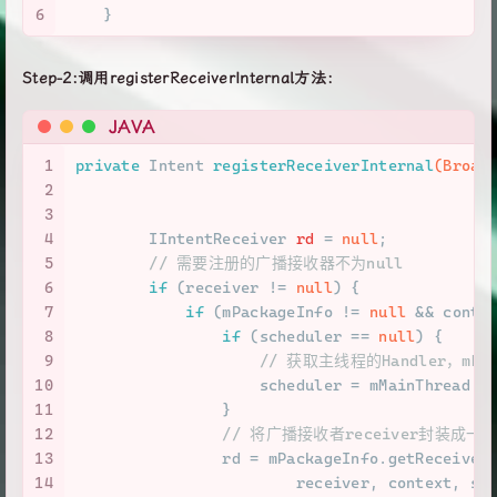
6
    }
Step-2:调用registerReceiverInternal方法：
JAVA
1
private
 Intent 
registerReceiverInternal
(Broad
2
                                            I
3
                                            H
4
IIntentReceiver
rd
=
null
;
5
// 需要注册的广播接收器不为null
6
if
 (receiver != 
null
) {
7
if
 (mPackageInfo != 
null
 && conte
8
if
 (scheduler == 
null
) {
9
// 获取主线程的Handler，mM
10
                    scheduler = mMainThread.g
11
                }
12
// 将广播接收者receiver封装成一个实现
13
                rd = mPackageInfo.getReceiver
14
                        receiver, context, sc