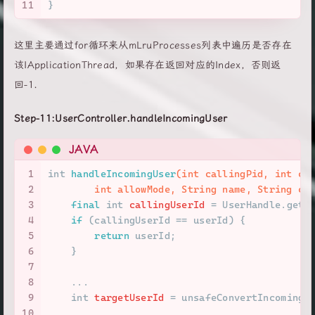
11
}
这里主要通过for循环来从mLruProcesses列表中遍历是否存在
该IApplicationThread，如果存在返回对应的Index，否则返
回-1.
Step-11:UserController.handleIncomingUser
JAVA
1
int
handleIncomingUser
(
int
 callingPid, 
int
 ca
2
int
 allowMode, String name, String ca
3
final
int
callingUserId
=
 UserHandle.getU
4
if
 (callingUserId == userId) {
5
return
 userId;
6
    }
7
8
    ...
9
int
targetUserId
=
 unsafeConvertIncomingU
10