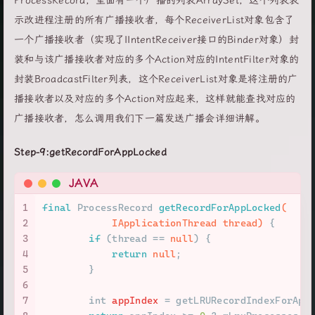
ProcessRecord，里面有一个广播的列表ArraySet
，这个列表表
示改进程注册的所有广播接收者，每个ReceiverList对象包含了
一个广播接收者（实现了IIntentReceiver接口的Binder对象）封
装和与该广播接收者对应的多个Action对应的IntentFilter对象的
封装BroadcastFilter列表，这个ReceiverList对象是将注册的广
播接收者以及对应的多个Action对应起来，这样就能查找对应的
广播接收者，怎么调用我们下一篇发送广播会详细讲解。
Step-9:getRecordForAppLocked
JAVA
1
final
 ProcessRecord 
getRecordForAppLocked
(
2
            IApplicationThread thread)
 {
3
if
 (thread == 
null
) {
4
return
null
;
5
        }
6
7
int
appIndex
=
 getLRURecordIndexForApp