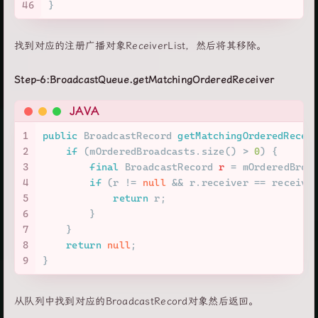
46
}
找到对应的注册广播对象ReceiverList，然后将其移除。
Step-6:BroadcastQueue.getMatchingOrderedReceiver
JAVA
1
public
 BroadcastRecord 
getMatchingOrderedRecei
2
if
 (mOrderedBroadcasts.size() > 
0
) {
3
final
BroadcastRecord
r
=
 mOrderedBroa
4
if
 (r != 
null
 && r.receiver == receive
5
return
 r;
6
        }
7
    }
8
return
null
;
9
}
从队列中找到对应的BroadcastRecord对象然后返回。