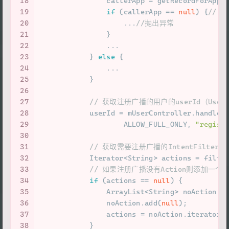
18
                callerApp = getRecordForAppL
19
if
 (callerApp == 
null
) {
// 
20
                    ...
//抛出异常
21
                }
22
                ...
23
            } 
else
 {
24
                ...
25
            }
26
27
// 获取注册广播的用户的userId（Us
28
            userId = mUserController.handleI
29
                    ALLOW_FULL_ONLY, 
"regist
30
31
// 获取需要注册广播的IntentFilter中
32
            Iterator<String> actions = filte
33
// 如果注册广播没有Action则添加一个nu
34
if
 (actions == 
null
) {
35
                ArrayList<String> noAction =
36
                noAction.add(
null
);
37
                actions = noAction.iterator(
38
            }