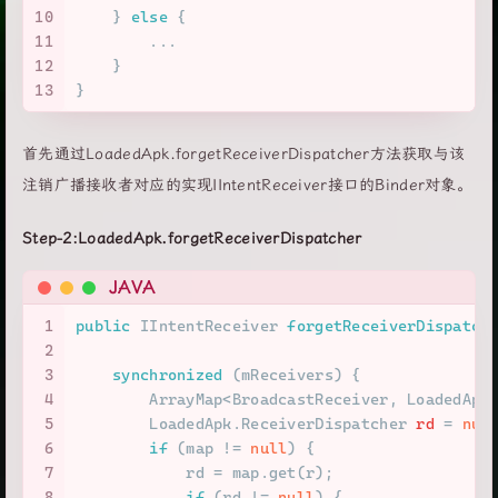
10
    } 
else
 {
11
        ...
12
    }
13
}
首先通过LoadedApk.forgetReceiverDispatcher方法获取与该
注销广播接收者对应的实现IIntentReceiver接口的Binder对象。
Step-2:LoadedApk.forgetReceiverDispatcher
JAVA
1
public
 IIntentReceiver 
forgetReceiverDispatch
2
                                             
3
synchronized
 (mReceivers) {
4
        ArrayMap<BroadcastReceiver, LoadedApk
5
        LoadedApk.
ReceiverDispatcher
rd
=
nul
6
if
 (map != 
null
) {
7
            rd = map.get(r);
8
if
 (rd != 
null
) {