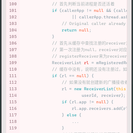
100
// 首先判断当前进程是否还活着
101
if
 (callerApp != 
null
 && (caller
102
                    || callerApp.thread.asBi
103
// Original caller alread
104
return
null
;
105
            }
106
// 首先从缓存中查找注册的receiver对应的Re
107
// 第一次注册为null，receiver对应
108
// registerReceiver来为recei
109
ReceiverList
rl
=
 mRegisteredRec
110
// 缓存中没有，说明还没有注册过，如
111
if
 (rl == 
null
) {
112
// 如果没有就创建新的广播接收者
113
                rl = 
new
ReceiverList
(
this
, 
114
                        userId, receiver);
115
if
 (rl.app != 
null
) {
116
                    rl.app.receivers.add(rl)
117
                } 
else
 {
118
                    ...
119
                }