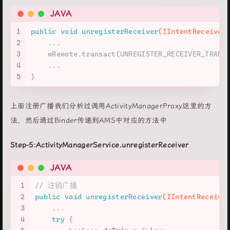
JAVA
1
public
void
unregisterReceiver
(IIntentReceiver
2
    ...
3
    mRemote.transact(UNREGISTER_RECEIVER_TRANS
4
    ...
5
}
上面注册广播我们分析过调用ActivityManagerProxy这里的方
法，然后通过Binder传递到AMS中对应的方法中
Step-5:ActivityManagerService.unregisterReceiver
JAVA
1
// 注销广播
2
public
void
unregisterReceiver
(IIntentReceive
3
    ...
4
try
 {