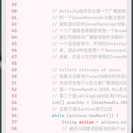
39
40
// Activity组件在注册一个广播接
41
// 的一个InnerReceiver对象注
42
// 部知道对应的InnerReceiver
43
// 一个广播接收者都是使用一个Broadcas
44
// 据它所描述的广播接收者所关联的一个Br
45
// 一个应用程序中，不同的Activity组
46
// 者，因此AMS会使用一个ReceiverL
47
// 收者，并且以它们所使用的InnerRec
48
49
// Collect stickies of users
50
// 收集与注册用户userId相关的所有已经被
51
// 包含所有用户以及注册广播进程对应的
52
// 第一个UserHandle.USER_ALL
53
// 第二个是callingUid对应用户的use
54
int
[] userIds = {UserHandle.USER
55
// 这里只通过action进行过滤
56
while
 (actions.hasNext()) {
57
String
action
=
 actions.next
58
// 遍历与调度进程相关的用户id