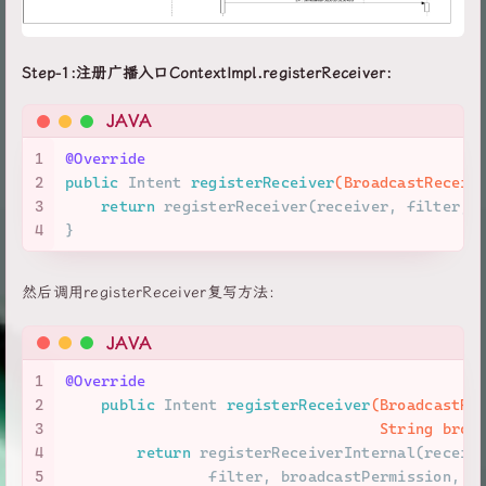
Step-1:注册广播入口ContextImpl.registerReceiver：
JAVA
1
@Override
2
public
 Intent 
registerReceiver
(BroadcastReceiv
3
return
 registerReceiver(receiver, filter, 
4
}
然后调用registerReceiver复写方法:
JAVA
1
@Override
2
public
 Intent 
registerReceiver
(BroadcastRe
3
                                   String broa
4
return
 registerReceiverInternal(receiv
5
                filter, broadcastPermission, s