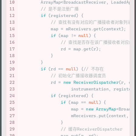
10
        ArrayMap<BroadcastReceiver, LoadedApk
11
// 是不是注册广播
12
if
 (registered) {
13
// 查找有没有对应的广播接收者对象列表
14
            map = mReceivers.get(context);
15
if
 (map != 
null
) {
16
// 查找是否存在该广播接收者对应的Rece
17
                rd = map.get(r);
18
            }
19
        }
20
if
 (rd == 
null
) {
// 不存在
21
// 初始化广播接收器调度员
22
            rd = 
new
ReceiverDispatcher
(r, co
23
                    instrumentation, register
24
if
 (registered) {
25
if
 (map == 
null
) {
26
                    map = 
new
ArrayMap
<Broadc
27
                    mReceivers.put(context, m
28
                }
29
// 缓存ReceiverDispatcher
30
                map.put(r, rd);