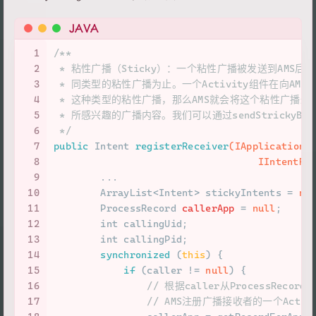
JAVA
1
/**
2
 * 粘性广播（Sticky）：一个粘性广播被发送到AMS
3
 * 同类型的粘性广播为止。一个Activity组件在向A
4
 * 这种类型的粘性广播，那么AMS就会将这个粘性广播返回
5
 * 所感兴趣的广播内容。我们可以通过sendStrickyBro
6
 */
7
public
 Intent 
registerReceiver
(IApplicationT
8
                                   IIntentRe
9
        ...
10
        ArrayList<Intent> stickyIntents = 
nu
11
ProcessRecord
callerApp
=
null
;
12
int
 callingUid;
13
int
 callingPid;
14
synchronized
 (
this
) {
15
if
 (caller != 
null
) {
16
// 根据caller从ProcessReco
17
// AMS注册广播接收者的一个Act