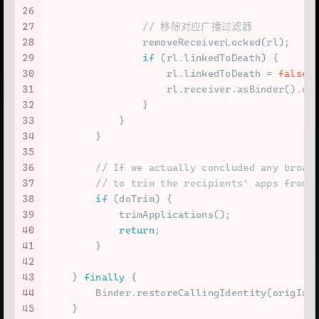
26
27
// 移除对应广播过滤器
28
                removeReceiverLocked(rl);
29
if
 (rl.linkedToDeath) {
30
                    rl.linkedToDeath = 
false
;
31
                    rl.receiver.asBinder().un
32
                }
33
            }
34
        }
35
36
// If we actually concluded any broad
37
// to trim the recipients' apps from 
38
if
 (doTrim) {
39
            trimApplications();
40
return
;
41
        }
42
43
    } 
finally
 {
44
        Binder.restoreCallingIdentity(origId)
45
    }