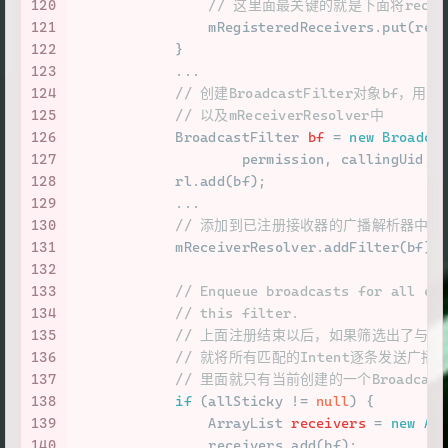
120
// 这里面最关键的就是下面将receiver
121
                mRegisteredReceivers.put(rec
122
            } 
123
            ...
124
// 创建BroadcastFilter对象bf
125
// 以及mReceiverResolver中
126
BroadcastFilter
bf
=
new
Broadca
127
                    permission, callingUid, 
128
            rl.add(bf);
129
            ...
130
// 添加到已注册接收器的广播解析器中，
131
            mReceiverResolver.addFilter(bf);
132
133
// Enqueue broadcasts for all ex
134
// this filter.
135
// 上面注册结束以后，如果筛选出了与当前注册
136
// 就将所有匹配的Intent逐条发送广播给
137
// 里面就只有当前创建的一个Broadcas
138
if
 (allSticky != 
null
) {
139
ArrayList
receivers
=
new
Ar
140
                receivers.add(bf);