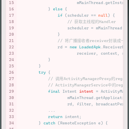
15
                        mMainThread.getInstru
16
            } 
else
 {
17
if
 (scheduler == 
null
) {
18
// 获取主线程的Handler
19
                    scheduler = mMainThread.g
20
                }
21
// 将广播接收者receiver封装成一个实现
22
                rd = 
new
LoadedApk
.ReceiverDi
23
                        receiver, context, sc
24
            }
25
        }
26
try
 {
27
// 调用ActivityManagerProxy的reg
28
// ActivityManagerService中的regi
29
final
Intent
intent
=
 ActivityMan
30
                    mMainThread.getApplicatio
31
                    rd, filter, broadcastPerm
32
            ...
33
return
 intent;
34
        } 
catch
 (RemoteException e) {