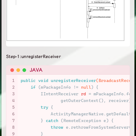
Step-1:unregisterReceiver
JAVA
1
public
void
unregisterReceiver
(BroadcastRecei
2
if
 (mPackageInfo != 
null
) {
3
IIntentReceiver
rd
=
 mPackageInfo.for
4
                getOuterContext(), receiver);
5
try
 {
6
            ActivityManagerNative.getDefault(
7
        } 
catch
 (RemoteException e) {
8
throw
 e.rethrowFromSystemServer()
9
        }