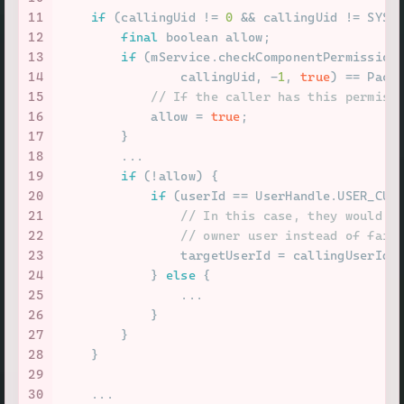
11
if
 (callingUid != 
0
 && callingUid != SYST
12
final
boolean
 allow;
13
if
 (mService.checkComponentPermission
14
                callingUid, -
1
, 
true
) == Pack
15
// If the caller has this permiss
16
            allow = 
true
;
17
        }
18
        ...
19
if
 (!allow) {
20
if
 (userId == UserHandle.USER_CUR
21
// In this case, they would l
22
// owner user instead of fail
23
                targetUserId = callingUserId;
24
            } 
else
 {
25
                ...
26
            }
27
        }
28
    }
29
30
    ...