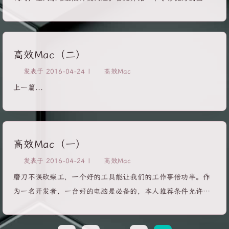
码结构流程，因此我提前分享给大家，希望和大家一起研究，
Yalantis，他们写出了很多动画效果的代码，而且全部公开出
共同学习，下面我针对这个软件做个初步讲解，后续会出详细
来，我们可以直接使用，下面我提供一下连接和效果图，方便
讲解，由于软件是全英文的所以有问题的地方望大家指出，我
大家查找。 ContextMenu Github地
会及时更正。 由于安装很简单，在此就不说了，直接进入工程
高效Mac（二）
址:https://github.com/Yalantis/Context-Menu.Android效果
配置讲解。 导入项目导入项目有两种方法，一种是从菜单栏点
图： FlipViewPager.Draco Github地址：
发表于
2016-04-24
|
高效Mac
击File–>New–>Project,另一种是点击下面界面中间的New...
https://github.com/Yalantis/FlipViewPager.Draco效果图：
上一篇...
Phoenix Pull-to-Refresh Github地址：
https://github.com/Yalantis/Phoenix效果图： Euclid
Github地址：https://github.com/Yalantis/Euclid效果图:
Pull-to-Refresh.Tours Github地
高效Mac（一）
址:https://github.com/Yalantis/Taurus效果图： Side...
发表于
2016-04-24
|
高效Mac
磨刀不误砍柴工，一个好的工具能让我们的工作事倍功半。作
为一名开发者，一台好的电脑是必备的，本人推荐条件允许入
手一台mac还是很有必要的。虽然我入手mac只有半年多点，
但是各种好处还是比较了解的，为了让mac新手快速熟练使用