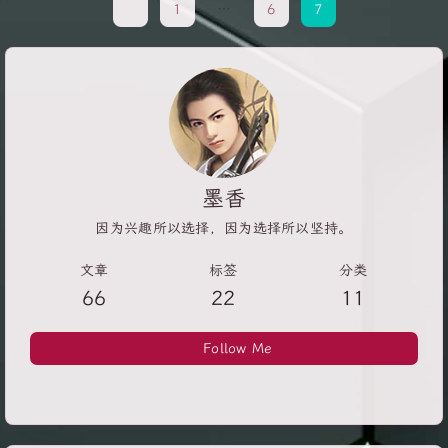
1
…
6
7
mac开发程序，因此总结日常使用软件和技巧分享给大家。
1.mac电脑最好的shell命令工具：iTerm2命令工具，可以高亮
显示，可以调节窗口大小，可以粘贴复制命令等等，详细信息
可以查看官网。 主题：Themes 2.HomeBrew工具：Mac OS
中的软件包工具，一个命令就可以安装卸载软件，安装方法：
1/usr/bin/ruby -e "$(curl -fsSL
https://raw.githubusercontent.com/Homebrew/install/master/in
墨香
安装wget 1$ brew install wget 使用方法：比如安装git，只
因为兴趣所以选择，因为选择所以坚持。
需要执行如下命令： 1brew instll git 卸载git： 1brew
uninstall...
文章
标签
分类
66
22
11
Follow Me