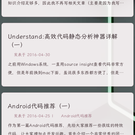
款强有力的生产力工具，是由Framer.js建立，一个快速原型技
知识介绍足够多，因此我不再写相关文章（主要是因为我写的
术的开放源码框架。Framer 允许您定义动画和交互作用，在
不如人家好），所以所有文章均来自网络，不贴原文章，只提
移动设备上运行。 通过该软件，设计师可以快速导入
供连接，因此本文旨在减少你对相关知识的搜索过程，方便查
Photoshop或者Sketch里的设计图导入进来，并且该软件具有
找相关知识。 1.Activity Activity的生命周期，正常结束和非
强大的动画编辑能力，可以快速简单的添加个中动画，使你的
Understand:高效代码静态分析神器详解
正常销毁的生命周期和调用函数及其使用方法； Android
交互原型设计更形象。 很不幸，该软件目前只有Mac版本，而
（一）
Training - 详解Activity生命周期(Lesson 1 - 启动与销毁
且价钱不菲，价值人民币800多元，有钱的朋友可以出手，没
Activity) Android Training - 详解Activity生命周期(Lesson
发表于
2016-04-30
钱的朋友要想办法了。 1.欢迎界面： ...
2 - 暂停与恢复activity) Android Training - 详解Activity生命
之前用Windows系统，一直用source insight查看代码非常方
周期(Lesson 3 - 停止与重启activity) Android Training - 详
便，但是年前换到mac下面，虽说很多东西都方便了，但是却
解Activity生命周期(Lesson 4 - 重新创建销毁的activity)
没有了静态代码分析工具，很幸运，前段时间找到一款比
Android开发之InstanceState详解 Activity启动模式 Activity
source insight软件还强大的代码静态分析工具，堪称神器–
启动模式图文详解：standard,...
Understand。这款软件具有强大的代码静态分析功能，并且可
Android代码推荐（一）
以绘制各种流程图。另外，Understand拥有Windows版本、
mac版本和Linux版本，所以在这三种系统任何一个下面都可以
发表于
2016-04-25
|
Android代码推荐
使用。 因为工作太忙，还没有时间详细的研究一下使用方法，
作为第一篇Android代码推荐，先给大家推荐一些很炫的特效
只是简单的了解了一下，由于该软件可以帮助你快速的分析代
代码，让大家增加点开发兴趣。首先介绍一个非常优秀的团队–