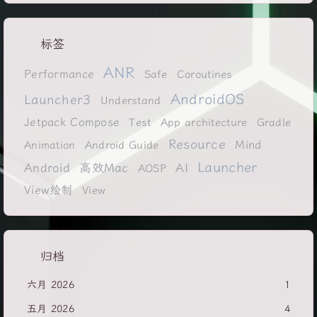
标签
ANR
Performance
Safe
Coroutines
AndroidOS
Launcher3
Understand
Jetpack Compose
Test
App architecture
Gradle
Resource
Mind
Animation
Android Guide
Launcher
Android
高效Mac
AI
AOSP
View绘制
View
归档
六月 2026
1
五月 2026
4