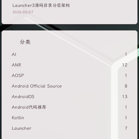
Launcher3源码目录分层架构
2026-05-07
分类
AI
1
ANR
12
AOSP
1
Android Official Source
8
AndroidOS
13
Android代码推荐
1
Kotlin
1
Launcher
7