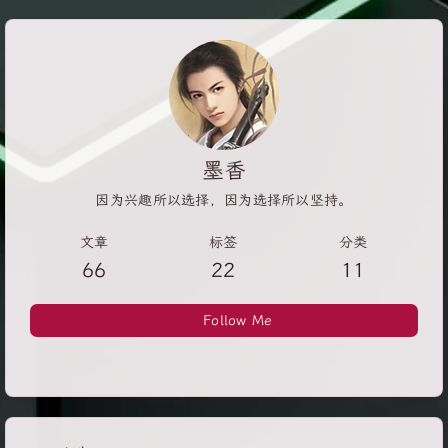
tracing | Android Developers Capture trace The Android
Profiler | Android Developers Capture a system trace on
a device | Android Developers Capture a system trace
on the command line | Android Developers Navigate a
Systrace report | Android...
墨香
因为兴趣所以选择，因为选择所以坚持。
文章
标签
分类
66
22
11
Follow Me