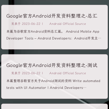
resources available to Compose developers. Tutorial:
Get started with Compose, by using it to build a simple
Google官方Android开发资料整理之-总汇
UI. Foundation Thinking in Compose: Learn how
Compose’s declarative approach is different from the
发表于
2023-06-22
|
Android Official Source
view-based approach you may have used in the past, and
本篇为谷歌官方Android资料总汇篇。 Android Mobile App
how to build a mental model of working with Compose.
Developer Tools – Android Developers：Android开发主页
Managing state:...
Developer guides | Android Developers：Android开发指
引 Documentation | Android Developers：Android开发相
关文档主页 Meet Android Studio | Android Developers：
Google官方Android开发资料整理之-测试
Android studio相关的文档集合 Android Jetpack Dev
Resources - Android Developers：Jetpack相关文档 Kotlin
发表于
2023-06-22
|
Android Official Source
and Android | Android Developers：Google官方Kotlin开发
本篇整理谷歌官方关于Android测试的资料 Write automated
文档主页 Android Platform | Android Developers：
tests with UI Automator | Android Developers
Android各平台开发文档主页 Training Courses | Android...
Fundamentals Fundamentals of testing Android apps |
Android Developers What to test in Android | Android
Developers Use test doubles in Android | Android