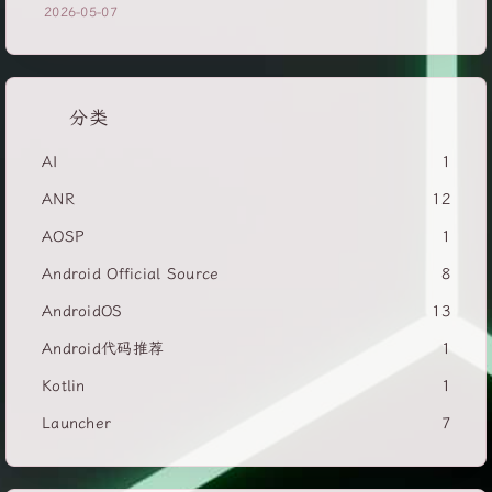
2026-05-07
分类
AI
1
ANR
12
AOSP
1
Android Official Source
8
AndroidOS
13
Android代码推荐
1
Kotlin
1
Launcher
7