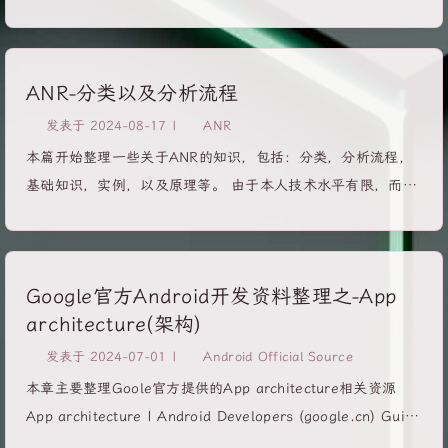
知识。 分析ANR问题需要一些信息 trace信息 通过抓取
bugreport获取，通常位于bugreport/FS/ANR/目录下。
event...
ANR-分类以及分析流程
发表于
2024-08-17
|
ANR
本篇开始整理一些关于ANR的知识，包括：分类，分析流程，
基础知识，实例，以及原理等。 由于本人技术水平有限，而
ANR的问题涉及整个系统的影响，因此很多复杂的ANR，或者
系统ANR本人无法解决。 另外，由于本人对于系统层知识了解
比较浅显，因此很多ANR问题也只能分类或者很多找到的原因
Google官方Android开发资料整理之-App
不太准确，还是需要读者自己去深入学习。 ANR分类 Service
architecture(架构)
Timeout：前台服务在20s内未执行完成，后台为200s；
BroadcastQueue Timeout：前台广播在10s内未执行完成，后
发表于
2024-07-01
|
Android Official Source
台为60s； ContentProvider Timeout：内容提供者在publish
本章主要整理Goole官方提供的App architecture相关资源
超时10s; InputDispatching Timeout：输入事件分发超时5s，
App architecture | Android Developers (google.cn) Guide
包括按键和触摸事件； 后台的anr，即isSilentANR值为true，
to app architecture Guide to app architecture | Android