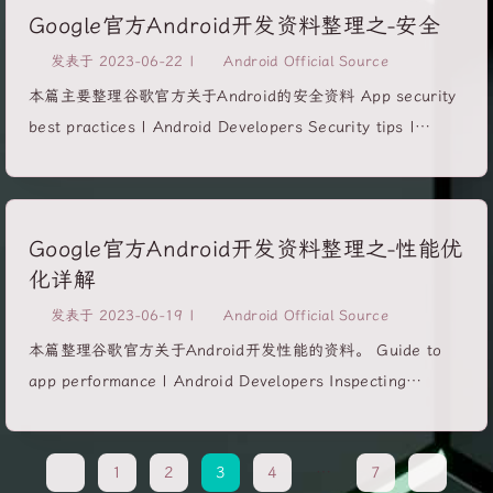
Google官方Android开发资料整理之-安全
Developers Local tests Build local unit tests | Android
Developers Instrumented tests Build instrumented tests |
发表于
2023-06-22
|
Android Official Source
Android Developers Automate UI tests | Android
本篇主要整理谷歌官方关于Android的安全资料 App security
Developers AndroidX Test Set up project for AndroidX
best practices | Android Developers Security tips |
Test | Android...
Android Developers Mitigate security risks in your app
Mitigate security risks in your app | Android Developers
Content resolvers | Android Developers Intent
Google官方Android开发资料整理之-性能优
redirection | Android Developers Hardcoded
化详解
Cryptographic Secrets | Android Developers Log info
disclosure | Android Developers Path traversal | Android
发表于
2023-06-19
|
Android Official Source
Developers Pending intents | Android Developers Sticky
本篇整理谷歌官方关于Android开发性能的资料。 Guide to
Broadcasts | Android...
app performance | Android Developers Inspecting
performance Inspecting performance | Android
Developers The Android Profiler | Android Developers
1
2
3
4
…
7
Profiling and tracing System tracing Overview of system