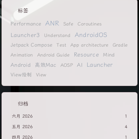
标签
ANR
Performance
Safe
Coroutines
AndroidOS
Launcher3
Understand
Jetpack Compose
Test
App architecture
Gradle
Resource
Mind
Animation
Android Guide
Launcher
Android
高效Mac
AI
AOSP
View绘制
View
归档
六月 2026
1
五月 2026
4
四月 2026
1