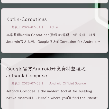
那么不显示ANR对话框，直接kill掉ANR所在进程； 如果内部
Developers (google.cn) UI layer Guide to app
框架有问题比如窗口管理器存在死锁也不会显示ANR对话框，
architecture | Android Developers (google.cn) UI events
但最后会触发安卓 WatchDog...
Kotlin-Coroutines
| Android Developers (google.cn) State holders and UI
State | Android Developers (google.cn) UI State
发表于
2024-07-01
|
Kotlin
production | Android Developers (google.cn) Domain
本章整理Kotlin Coroutines(协程)的源码，API文档，以及
layer Domain layer | Android Developers (google.cn)
Jetbrain官方文档，Google官方的Coroutine for Android文
Data layer Data layer ...
档资源。 源码 kotlinx.coroutines: Library support for
Kotlin coroutines–源码 All modules (kotlinlang.org)–协程
API Jetbrain 官方 Coroutines guide | Kotlin
Google官方Android开发资料整理之-
Documentation (kotlinlang.org) Coroutines basics | Kotlin
Jetpack Compose
Documentation (kotlinlang.org) Coroutines and channels
− tutorial | Kotlin Documentation (kotlinlang.org)
发表于
2023-07-03
|
Android Official Source
Cancellation and timeouts | Kotlin Documentation
Jetpack Compose is the modern toolkit for building
(kotlinlang.org) Composing suspending functions |...
native Android UI. Here’s where you’ll find the latest
information about using Compose. Overview: See all the