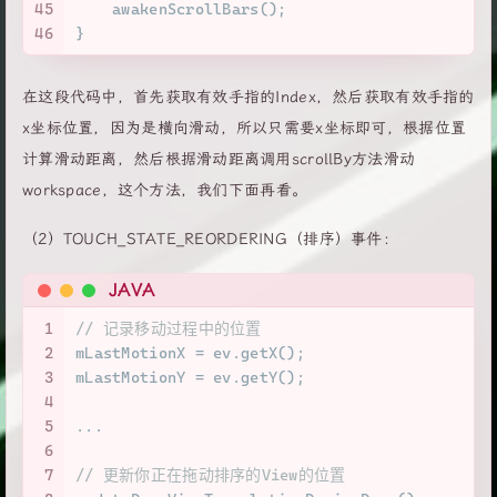
45
    awakenScrollBars();
46
}
在这段代码中，首先获取有效手指的Index，然后获取有效手指的
x坐标位置，因为是横向滑动，所以只需要x坐标即可，根据位置
计算滑动距离，然后根据滑动距离调用scrollBy方法滑动
workspace，这个方法，我们下面再看。
（2）TOUCH_STATE_REORDERING（排序）事件：
JAVA
1
// 记录移动过程中的位置
2
mLastMotionX = ev.getX();
3
mLastMotionY = ev.getY();
4
5
...
6
7
// 更新你正在拖动排序的View的位置