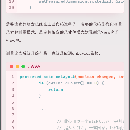
29
        setMeasuredDimension(scaledWidthSize,
30
    }
需要注意的地方已经在上面代码注释了，省略的代码是找到测量
尺寸和测量模式，最后将相应的尺寸和模式放置到父View和子
View中。
测量完成后就开始布局，也就是回调onLayout函数：
JAVA
1
protected
void
onLayout
(
boolean
 changed, 
int
 
2
if
 (getChildCount() == 
0
) {
3
return
;
4
        }
5
6
        ...
7
8
// 此处用到一个mIsRtl,这个是
9
// 是从左到右，一些国家，比如阿拉