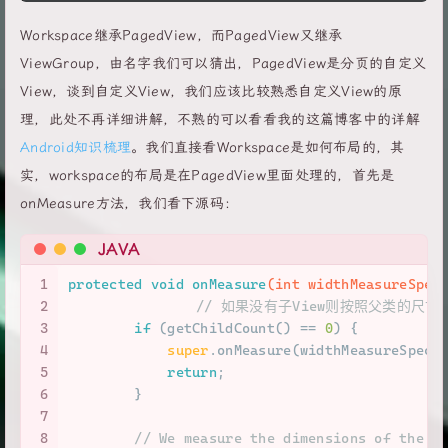
Workspace继承PagedView，而PagedView又继承
ViewGroup，由名字我们可以猜出，PagedView是分页的自定义
View，谈到自定义View，我们应该比较熟悉自定义View的原
理，此处不再详细讲解，不熟的可以看看我的这篇博客中的详解
Android知识梳理
。我们直接看Workspace是如何布局的，其
实，workspace的布局是在PagedView里面处理的，首先是
onMeasure方法，我们看下源码：
JAVA
1
protected
void
onMeasure
(
int
 widthMeasureSpec
2
// 如果没有子View则按照父类的尺寸
3
if
 (getChildCount() == 
0
) {
4
super
.onMeasure(widthMeasureSpec,
5
return
;
6
        }
7
8
// We measure the dimensions of the P