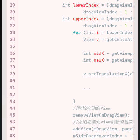
29
int
lowerIndex
=
 (dragViewInd
30
                        dragViewIndex + 
1
 : p
31
int
upperIndex
=
 (dragViewInd
32
                        dragViewIndex - 
1
 : p
33
for
 (
int
i
=
 lowerIndex; 
34
View
v
=
 getChildAt(i
35
36
int
oldX
=
 getViewpor
37
int
newX
=
 getViewpor
38
39
                        v.setTranslationX(old
40
41
                        ...
42
43
                    }
44
//移除拖动的View
45
                    removeView(mDragView);
46
//添加被拖动view到新的位置
47
                    addView(mDragView, pageUn
48
                    mSidePageHoverIndex = -
1
;