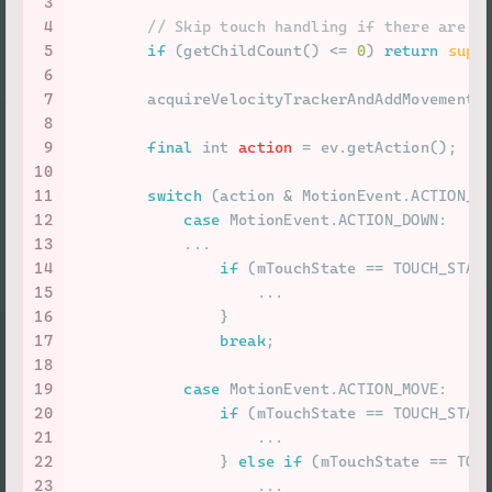
3
4
// Skip touch handling if there are n
5
if
 (getChildCount() <= 
0
) 
return
supe
6
7
        acquireVelocityTrackerAndAddMovement(
8
9
final
int
action
=
 ev.getAction();
10
11
switch
 (action & MotionEvent.ACTION_M
12
case
 MotionEvent.ACTION_DOWN:
13
            ...
14
if
 (mTouchState == TOUCH_STAT
15
                    ...
16
                }
17
break
;
18
19
case
 MotionEvent.ACTION_MOVE:
20
if
 (mTouchState == TOUCH_STAT
21
                    ...
22
                } 
else
if
 (mTouchState == TOU
23
                    ...