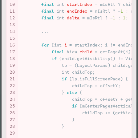
10
final
int
startIndex
=
 mIsRtl ? child
11
final
int
endIndex
=
 mIsRtl ? -
1
 : ch
12
final
int
delta
=
 mIsRtl ? -
1
 : 
1
;
13
14
        ...
15
16
for
 (
int
i
=
 startIndex; i != endInde
17
final
View
child
=
 getPageAt(i);
18
if
 (child.getVisibility() != View
19
                lp = (LayoutParams) child.get
20
int
 childTop;
21
if
 (lp.isFullScreenPage) {
22
                    childTop = offsetY;
23
                } 
else
 {
24
                    childTop = offsetY + getP
25
if
 (mCenterPagesVerticall
26
                        childTop += (getViewp
27
                    }
28
                }
29