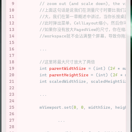
9
// zoom out (and scale down), the vie
10
//上面这句话是说我们在测量尺寸时要比我们正
11
//大，我们在第一章概述中讲过，当你长按桌面时，
12
//此时弹出菜单，CellLayout缩小，然后你可以
13
//如果你没有放大PagedView的尺寸，你在缩
14
//workspace就不会沾满整个屏幕，导致你拖动
15
16
        ...
17
18
//这里将最大尺寸放大了两倍
19
int
parentWidthSize
=
 (
int
) (
2f
 * max
20
int
parentHeightSize
=
 (
int
) (
2f
 * ma
21
int
 scaledWidthSize, scaledHeightSize
22
23
        ...
24
25
        mViewport.set(
0
, 
0
, widthSize, height
26
27
		...
28