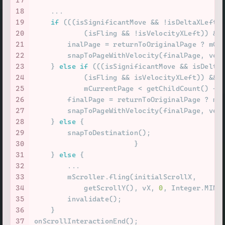
18
    ...
19
if
 (((isSignificantMove && !isDeltaXLeft 
20
            (isFling && !isVelocityXLeft)) &&
21
        inalPage = returnToOriginalPage ? mCu
22
        snapToPageWithVelocity(finalPage, vel
23
    } 
else
if
 (((isSignificantMove && isDelta
24
            (isFling && isVelocityXLeft)) &&
25
            mCurrentPage < getChildCount() - 
26
        finalPage = returnToOriginalPage ? mC
27
        snapToPageWithVelocity(finalPage, vel
28
    } 
else
 {
29
        snapToDestination();
30
                        }
31
    } 
else
 {
32
        ...
33
        mScroller.fling(initialScrollX,
34
            getScrollY(), vX, 
0
, Integer.MIN_
35
        invalidate();
36
    }
37
onScrollInteractionEnd();