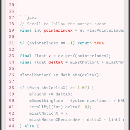
25
26
27
```java
28
// Scroll to follow the motion event
29
final
int
pointerIndex
=
 ev.findPointerIndex(
30
31
if
 (pointerIndex == -
1
) 
return
true
;
32
33
final
float
x
=
 ev.getX(pointerIndex);
34
final
float
deltaX
=
 mLastMotionX + mLastMoti
35
36
mTotalMotionX += Math.abs(deltaX);
37
38
if
 (Math.abs(deltaX) >= 
1.0f
) {
39
    mTouchX += deltaX;
40
    mSmoothingTime = System.nanoTime() / NANO
41
    scrollBy((
int
) deltaX, 
0
);
42
    mLastMotionX = x;
43
    mLastMotionXRemainder = deltaX - (
int
) de
44
} 
else
 {