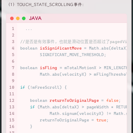
（1）TOUCH_STATE_SCROLLING事件：
JAVA
1
  ...
2
3
//是否是有效事件，也就是滑动位置是否超过了pagedView
4
boolean
isSignificantMove
=
 Math.abs(deltaX) 
5
        SIGNIFICANT_MOVE_THRESHOLD;
6
7
boolean
isFling
=
 mTotalMotionX > MIN_LENGTH_
8
        Math.abs(velocityX) > mFlingThreshold
9
10
if
 (!mFreeScroll) {
11
12
boolean
returnToOriginalPage
=
false
;
13
if
 (Math.abs(deltaX) > pageWidth * RETURN
14
            Math.signum(velocityX) != Math.si
15
        returnToOriginalPage = 
true
;
16
    }
17