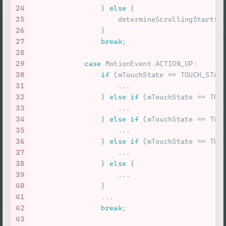
24
                } 
else
 {
25
                    determineScrollingStart(e
26
                }
27
break
;
28
29
case
 MotionEvent.ACTION_UP:
30
if
 (mTouchState == TOUCH_STAT
31
                    ...
32
                } 
else
if
 (mTouchState == TOU
33
                    ...
34
                } 
else
if
 (mTouchState == TOU
35
                    ...
36
                } 
else
if
 (mTouchState == TOU
37
                    ...
38
                } 
else
 {
39
                    ...
40
                }
41
                ...
42
break
;
43