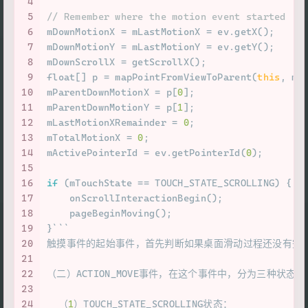
4
5
// Remember where the motion event started
6
mDownMotionX = mLastMotionX = ev.getX();
7
mDownMotionY = mLastMotionY = ev.getY();
8
mDownScrollX = getScrollX();
9
float
[] p = mapPointFromViewToParent(
this
, mL
10
mParentDownMotionX = p[
0
];
11
mParentDownMotionY = p[
1
];
12
mLastMotionXRemainder = 
0
;
13
mTotalMotionX = 
0
;
14
mActivePointerId = ev.getPointerId(
0
);
15
16
if
 (mTouchState == TOUCH_STATE_SCROLLING) {
17
    onScrollInteractionBegin();
18
    pageBeginMoving();
19
}```
20
触摸事件的起始事件，首先判断如果桌面滑动过程还没有完成，则终止
21
22
（二）ACTION_MOVE事件，在这个事件中，分为三种状态：
23
24
  （
1
）TOUCH_STATE_SCROLLING状态：