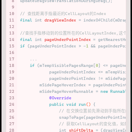
8
updateDragViewTranslationDuringDrag();
9
10
// 查找距离手指最近的CellLayout的Index
11
final
int
dragViewIndex
=
 indexOfChild(mDragV
12
13
//查找手指移动到的位置所在的CellLayoutIndex,这个C
14
final
int
pageUnderPointIndex
=
 getNearestHov
15
if
 (pageUnderPointIndex > -
1
 && pageUnderPoin
16
17
    ...
18
if
 (mTempVisiblePagesRange[
0
] <= pageUnde
19
            pageUnderPointIndex <= mTempVisib
20
            pageUnderPointIndex != mSidePageH
21
        mSidePageHoverIndex = pageUnderPointI
22
        mSidePageHoverRunnable = 
new
Runnable
23
@Override
24
public
void
run
()
 {
25
// 在交换位置前先滑动到手指所在的那个
26
                snapToPage(pageUnderPointInde
27
// 获取CellLayout的变化值，如
28
int
shiftDelta
=
 (dragViewInd