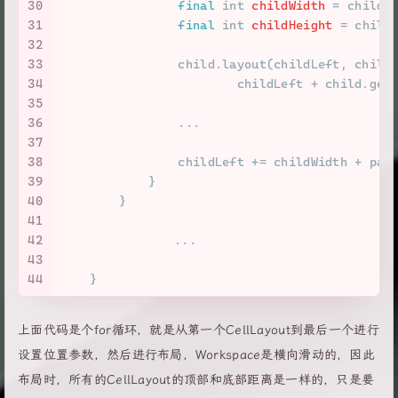
30
final
int
childWidth
=
 child.
31
final
int
childHeight
=
 child
32
33
                child.layout(childLeft, child
34
                        childLeft + child.get
35
36
                ...
37
38
                childLeft += childWidth + pag
39
            }
40
        }
41
42
		...
43
44
    }
上面代码是个for循环，就是从第一个CellLayout到最后一个进行
设置位置参数，然后进行布局，Workspace是横向滑动的，因此
布局时，所有的CellLayout的顶部和底部距离是一样的，只是要